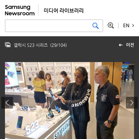
EN
갤럭시 S23 시리즈
(
29
/
104
)
이전