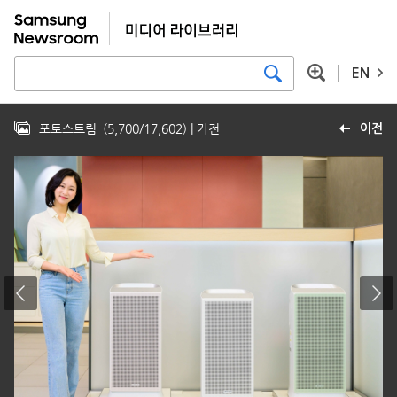
EN
포토스트림
(
5,700
/
17,602
)
| 가전
이전