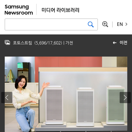
EN
포토스트림
(
5,696
/
17,602
)
| 가전
이전