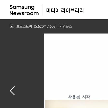
포토스트림
(
5,620
/
17,602
)
| 기업뉴스