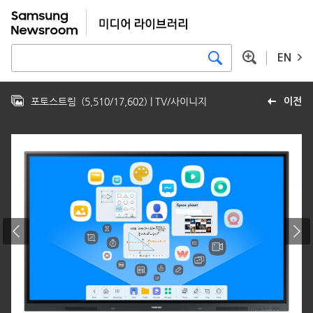
EN
포토스트림
(
5,510
/
17,602
)
| TV/사이니지
이전