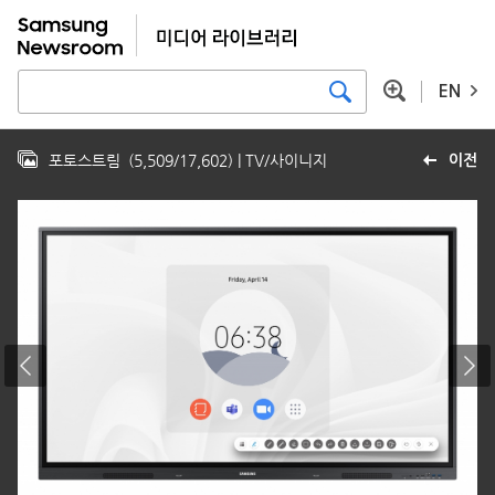
EN
포토스트림
(
5,509
/
17,602
)
| TV/사이니지
이전