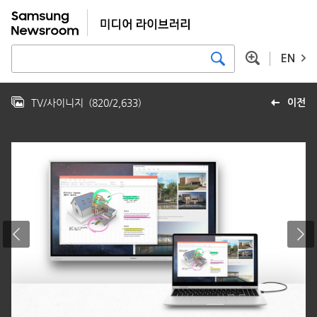
EN
TV/사이니지
(
820
/
2,633
)
이전