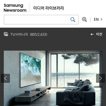
EN
TV/사이니지
(
805
/
2,633
)
이전