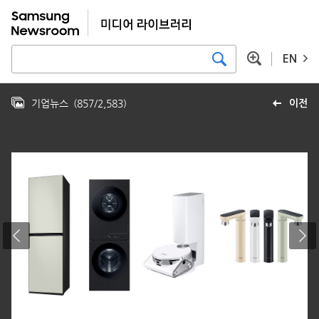
EN
기업뉴스
(
857
/
2,583
)
이전