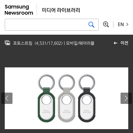
EN
포토스트림
(
4,531
/
17,602
)
| 모바일/웨어러블
이전