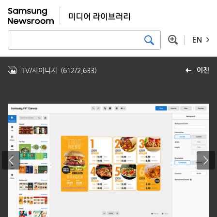
EN
TV/사이니지
(
612
/
2,633
)
이전