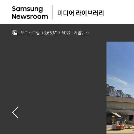
포토스트림
(
3,663
/
17,602
)
| 기업뉴스