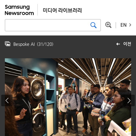
EN
Bespoke AI
(
31
/
120
)
이전