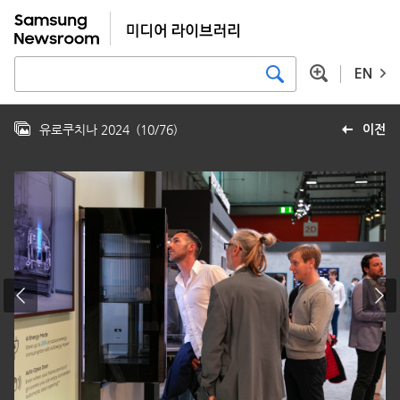
EN
유로쿠치나 2024
(
10
/
76
)
이전