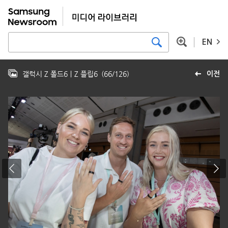
EN
갤럭시 Z 폴드6｜Z 플립6
(
66
/
126
)
이전