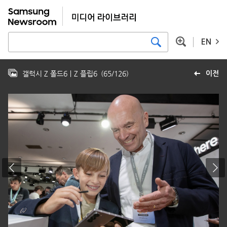
EN
갤럭시 Z 폴드6｜Z 플립6
(
65
/
126
)
이전