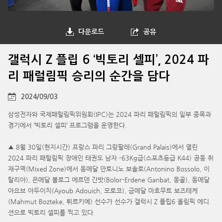
다운로드
공유
갤럭시 Z 플립 6 ‘빅토리 셀피’, 2024 파
리 패럴림픽 승리의 순간을 담다
2024/09/03
삼성전자와 국제패럴림픽위원회(IPC)는 2024 파리 패럴림픽의 일부 종목과
경기에서 ‘빅토리 셀피’ 프로그램을 운영한다.
▲ 8월 30일(현지시간) 프랑스 파리 그랑팔레(Grand Palais)에서 열린
2024 파리 패럴림픽 장애인 태권도 남자 -63Kg급(스포츠등급 K44) 공동 취
재구역(Mixed Zone)에서 동메달 안토니노 보솔로(Antonino Bossolo, 이
탈리아), 은메달 볼로그 에르덴 간밧(Bolor-Erdene Ganbat, 몽골), 동메달
아요브 아두이치(Ayoub Adouich, 모로코), 금메달 마흐무트 보즈테케
(Mahmut Bozteke, 튀르키예) 선수가 선수가 갤럭시 Z 플립6 올림픽 에디
션으로 빅토리 셀피를 찍고 있다.