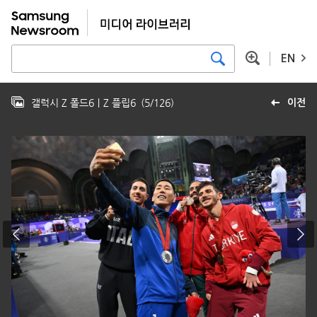
EN
갤럭시 Z 폴드6｜Z 플립6
(
5
/
126
)
이전