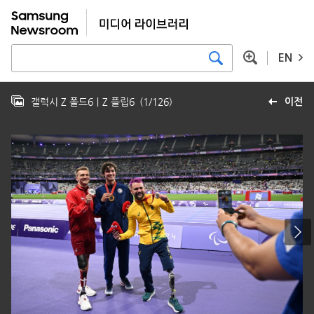
EN
갤럭시 Z 폴드6｜Z 플립6
(
1
/
126
)
이전