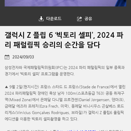
다운로드
공유
갤럭시 Z 플립 6 ‘빅토리 셀피’, 2024 파
리 패럴림픽 승리의 순간을 담다
2024/09/03
삼성전자와 국제패럴림픽위원회(IPC)는 2024 파리 패럴림픽의 일부 종목과
경기에서 ‘빅토리 셀피’ 프로그램을 운영한다.
▲ 9월 2일(현지시간) 프랑스 스타드 드 프랑스(Stade de France)에서 열린
2024 파리패럴림픽 장애인 육상 남자 100m(스포츠등급 T63) 공동 취재구
역(Mixed Zone)에서 은메달 다니엘 요르겐센(Daniel Jørgensen, 덴마크),
금메달 에즈라 프레치(Ezra Frech, 미국), 동메달 비니시우스 곤살베스 로드
리게스(Vinícius Gonçalves Rodrigues, 브라질)가 갤럭시 Z 플립6 올림픽
에디션을 이용한 빅토리 셀피촬영을 하고 있다.