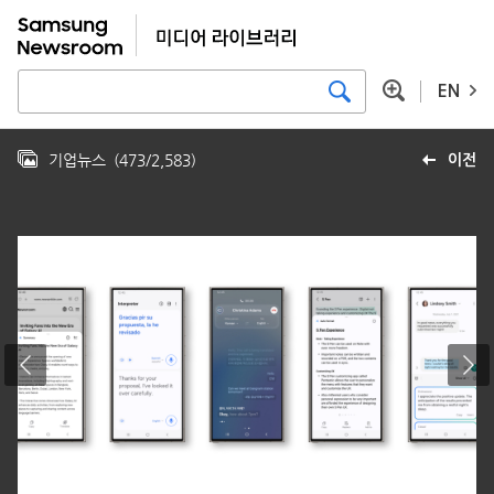
EN
기업뉴스
(
473
/
2,583
)
이전