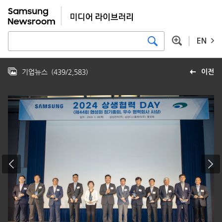
EN
기업뉴스
(
439
/
2,583
)
이전