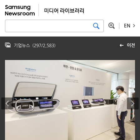
EN
기업뉴스
(
297
/
2,583
)
이전