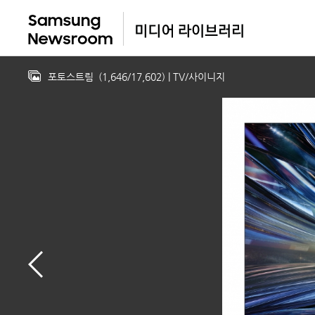
포토스트림
(
1,646
/
17,602
)
| TV/사이니지