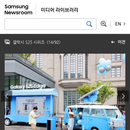
EN
갤럭시 S25 시리즈
(
14
/
92
)
이전