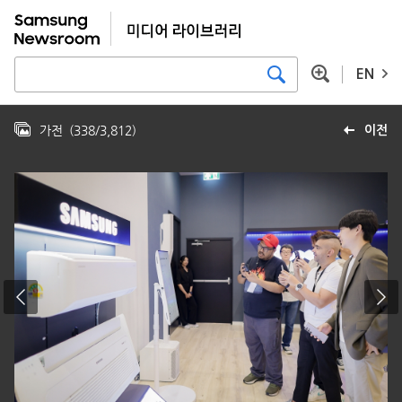
EN
가전
(
338
/
3,812
)
이전