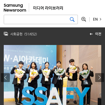
EN
사회공헌
(
51
/
652
)
이전