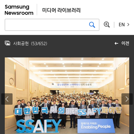
EN
사회공헌
(
53
/
652
)
이전