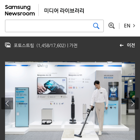
EN
포토스트림
(
1,458
/
17,602
)
| 가전
이전