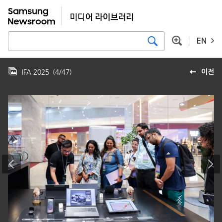
EN
IFA 2025
(
4
/
47
)
이전