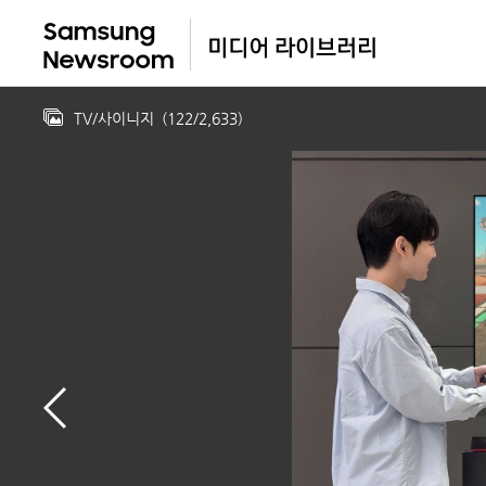
TV/사이니지
(
122
/
2,633
)