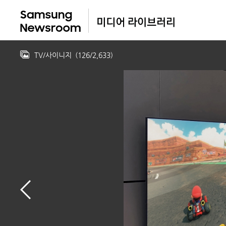
TV/사이니지
(
126
/
2,633
)