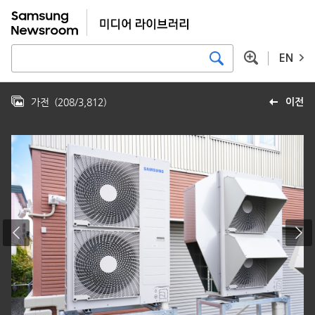
EN
가전
(
208
/
3,812
)
이전