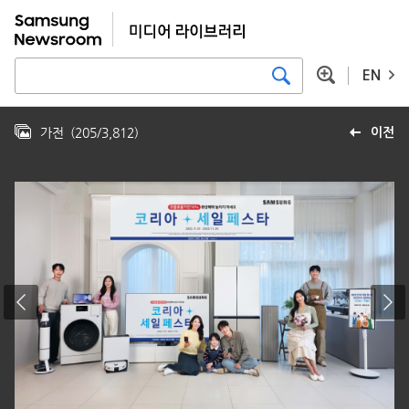
EN
가전
(
205
/
3,812
)
이전