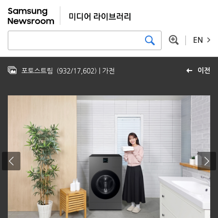
EN
포토스트림
(
932
/
17,602
)
| 가전
이전