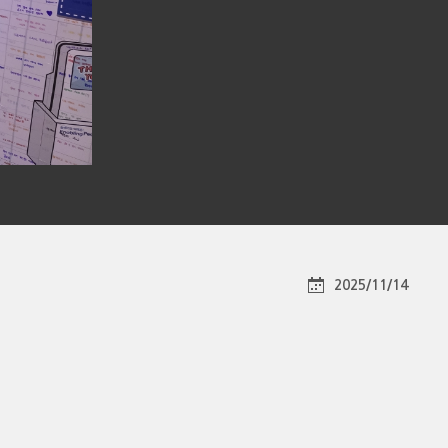
2025/11/14