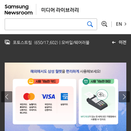
EN
포토스트림
(
650
/
17,602
)
| 모바일/웨어러블
이전