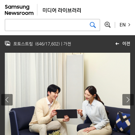
EN
포토스트림
(
646
/
17,602
)
| 가전
이전