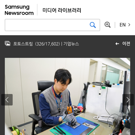
EN
포토스트림
(
326
/
17,602
)
| 기업뉴스
이전