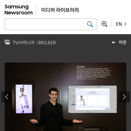
EN
TV/사이니지
(
39
/
2,633
)
이전