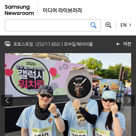
EN
포토스트림
(
252
/
17,602
)
| 모바일/웨어러블
이전