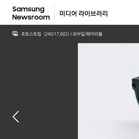
포토스트림
(
240
/
17,602
)
| 모바일/웨어러블