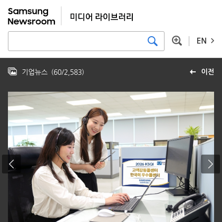
EN
기업뉴스
(
60
/
2,583
)
이전