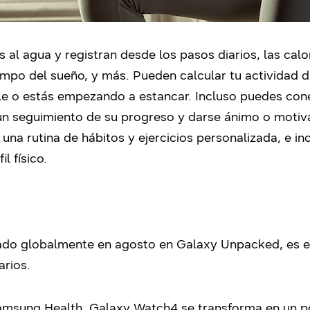
 al agua y registran desde los pasos diarios, las cal
iempo del sueño, y más. Pueden calcular tu actividad di
e o estás empezando a estancar. Incluso puedes cone
 un seguimiento de su progreso y darse ánimo o motiv
una rutina de hábitos y ejercicios personalizada, e in
l físico.
ado globalmente en agosto en Galaxy Unpacked, es el
arios.
 Samsung Health, Galaxy Watch4 se transforma en un 