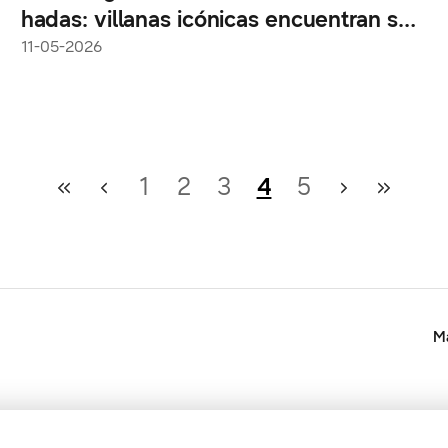
hadas: villanas icónicas encuentran su
“felices por siempre” con Bespoke AI
11-05-2026
1
2
3
4
5
Ma