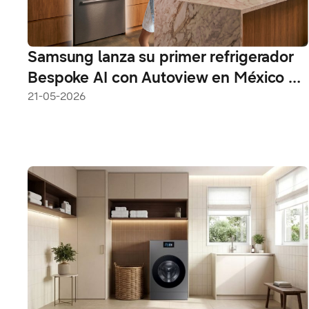
Samsung lanza su primer refrigerador
Bespoke AI con Autoview en México y
América Latina
21-05-2026