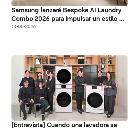
Samsung lanzará Bespoke AI Laundry
Combo 2026 para impulsar un estilo de
vida cómodo con una experiencia todo
13-05-2026
en uno
[Entrevista] Cuando una lavadora se