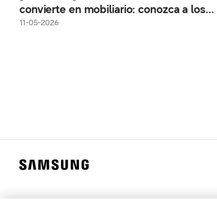
convierte en mobiliario: conozca a los
diseñadores detrás del premio Red Dot
11-05-2026
Design Award 2026