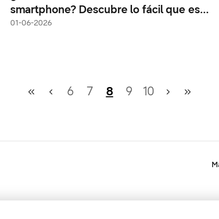
smartphone? Descubre lo fácil que es
cambiar a Samsung Galaxy
01-06-2026
6
7
8
9
10
Ma