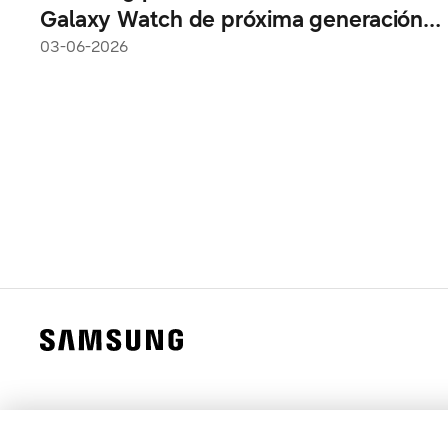
Galaxy Watch de próxima generación
para un compañero de salud diario
03-06-2026
impulsado por IA