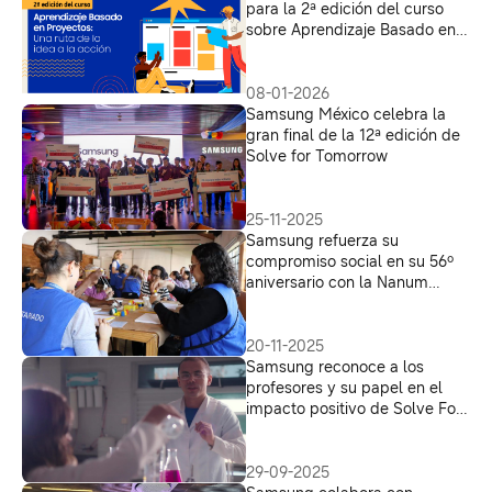
para la 2ª edición del curso
sobre Aprendizaje Basado en
Proyectos para docentes de
América Latina
08-01-2026
Samsung México celebra la
gran final de la 12ª edición de
Solve for Tomorrow
25-11-2025
Samsung refuerza su
compromiso social en su 56º
aniversario con la Nanum
Weeks en México y América
Latina
20-11-2025
Samsung reconoce a los
profesores y su papel en el
impacto positivo de Solve For
Tomorrow
29-09-2025