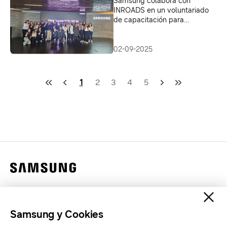
Samsung colabora con
INROADS en un voluntariado
de capacitación para
universitarios
02-09-2025
1
2
3
4
5
Contáctanos
Legales
Samsung y Cookies
Privacidad