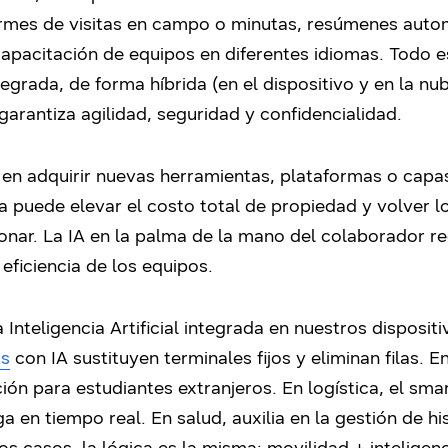
ormes de visitas en campo o minutas, resúmenes autom
capacitación de equipos en diferentes idiomas. Todo e
tegrada, de forma híbrida (en el dispositivo y en la n
rantiza agilidad, seguridad y confidencialidad.
a en adquirir nuevas herramientas, plataformas o capa
ía puede elevar el costo total de propiedad y volver 
ionar. La IA en la palma de la mano del colaborador r
ficiencia de los equipos.
a Inteligencia Artificial integrada en nuestros disposi
ts
con IA sustituyen terminales fijos y eliminan filas. 
ión para estudiantes extranjeros. En logística, el sma
a en tiempo real. En salud, auxilia en la gestión de h
s casos, la lógica es la misma: movilidad + inteligenci