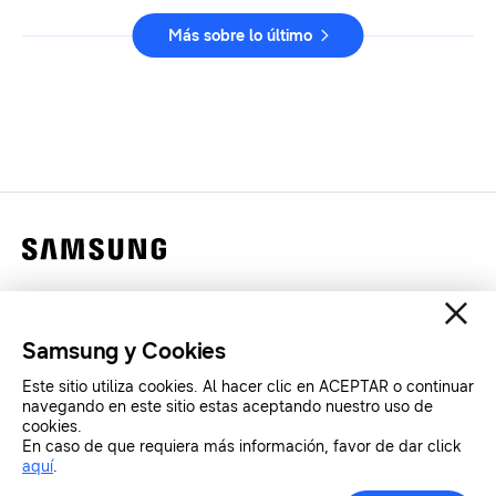
Más sobre lo último
Contáctanos
Legales
Samsung y Cookies
Privacidad
Este sitio utiliza cookies. Al hacer clic en ACEPTAR o continuar
SAMSUNG.COM
navegando en este sitio estas aceptando nuestro uso de
cookies.
En caso de que requiera más información, favor de dar click
Copyright© SAMSUNG All Rights Reserved.
aquí
.