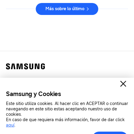
Más sobre lo último
Contáctanos
Legales
Samsung y Cookies
Privacidad
Este sitio utiliza cookies. Al hacer clic en ACEPTAR o continuar
SAMSUNG.COM
navegando en este sitio estas aceptando nuestro uso de
cookies.
En caso de que requiera más información, favor de dar click
aquí
.
Copyright© SAMSUNG All Rights Reserved.