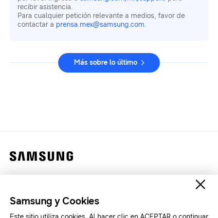
recibir asistencia.
Para cualquier petición relevante a medios, favor de
contactar a
prensa.mex@samsung.com
.
Más sobre lo último
Contáctanos
Legales
Samsung y Cookies
Privacidad
Este sitio utiliza cookies. Al hacer clic en ACEPTAR o continuar