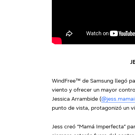
J
WindFree™ de Samsung llegó para 
viento y ofrecer un mayor control
Jessica Arrambide (
@jess.mamai
punto de vista, protagonizó un 
Jess creó “Mamá Imperfecta” par