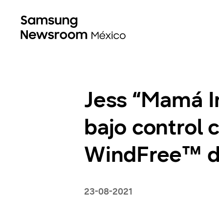
Jess “Mamá I
bajo control 
WindFree™ 
23-08-2021