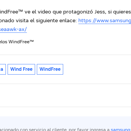
indFree™ ve el video que protagonizó Jess, si quiere
onado visita el siguiente enlace:
https://www.samsung
seaawk-ax/
delos WindFree™
ca
Wind Free
WindFree
cionado con servicio al cliente, por favor ingresa a
samsung