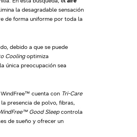
milia. En esta búsqueda, e
l aire
elimina la desagradable sensación
ire de forma uniforme por toda la
ado, debido a que se puede
to Cooling
optimiza
la única preocupación sea
ado WindFree™ cuenta con
Tri-Care
la presencia de polvo, fibras,
WindFree™ Good Sleep
controla
ses de sueño y ofrecer un