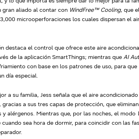
, y lo que importa es siempre dar lo mejor para la fa
n gran aliado al contar con
WindFree™ Cooling
, que 
 23,000 microoperforaciones los cuales dispersan el a
n destaca el control que ofrece este aire acondicion
vés de la aplicación SmartThings; mientras que
AI Au
iamiento con base en los patrones de uso, para que 
un día especial.
jor a su familia, Jess señala que el aire acondicion
 gracias a sus tres capas de protección, que eliminan 
as y alérgenos. Mientras que, por las noches, el modo
cuando sea hora de dormir, para coincidir con las fa
eparador.